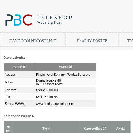
DANE OGÓLNODOSTĘPNE
PŁATNY DOSTĘP
TY
Dane członka
Parametr
Wartość
Nazwa:
Ringier Axel Springer Polska Sp. z o.o.
Domaniewska 49
Adres:
02-672 Warszawa
Telefon:
(22) 232-00-00
Fax:
(22) 232-55-43
Strona WWW:
www.ringieraxelspringer.pl
Zgłoszone tytuły: 6
Nr
Tytuł
Częstotliwość
Akcja
rej.