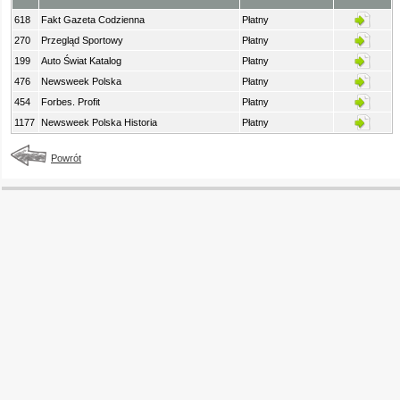
618
Fakt Gazeta Codzienna
Płatny
270
Przegląd Sportowy
Płatny
199
Auto Świat Katalog
Płatny
476
Newsweek Polska
Płatny
454
Forbes. Profit
Płatny
1177
Newsweek Polska Historia
Płatny
Powrót