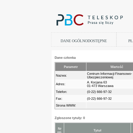
DANE OGÓLNODOSTĘPNE
PŁ
Dane członka
Parametr
Wartość
Centrum Informacji Finansowo-
Nazwa:
Ubezpieczeniowej
A. Kocjana 63
Adres:
01-473 Warszawa
Telefon:
(0-22) 666-97-32
Fax:
(0-22) 666-97-32
Strona WWW:
Zgłoszone tytuły: 0
Nr
Tytuł
rej.