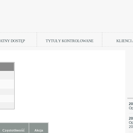
ATNY DOSTĘP
TYTUŁY KONTROLOWANE
KLIENCI
20
Op
20
Op
20
Częstotliwość
Akcja