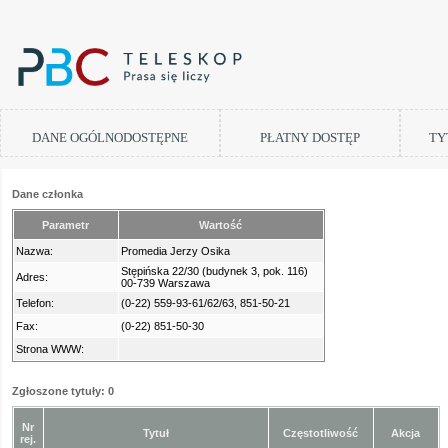
DANE OGÓLNODOSTĘPNE
PŁATNY DOSTĘP
TY
Dane członka
Parametr
Wartość
Nazwa:
Promedia Jerzy Osika
Stępińska 22/30 (budynek 3, pok. 116)
Adres:
00-739 Warszawa
Telefon:
(0-22) 559-93-61/62/63, 851-50-21
Fax:
(0-22) 851-50-30
Strona WWW:
Zgłoszone tytuły: 0
Nr
Tytuł
Częstotliwość
Akcja
rej.