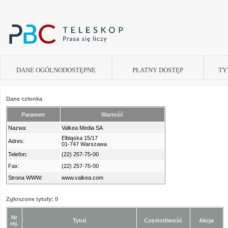
DANE OGÓLNODOSTĘPNE
PŁATNY DOSTĘP
TY
Dane członka
Parametr
Wartość
Nazwa:
Valkea Media SA
Elbląska 15/17
Adres:
01-747 Warszawa
Telefon:
(22) 257-75-00
Fax:
(22) 257-75-00
Strona WWW:
www.valkea.com
Zgłoszone tytuły: 0
Nr
Tytuł
Częstotliwość
Akcja
rej.