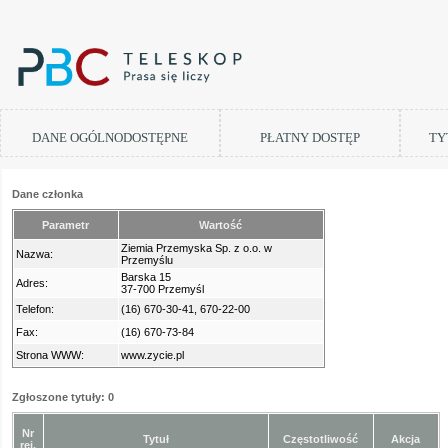
DANE OGÓLNODOSTĘPNE
PŁATNY DOSTĘP
TY
Dane członka
Parametr
Wartość
Ziemia Przemyska Sp. z o.o. w
Nazwa:
Przemyślu
Barska 15
Adres:
37-700 Przemyśl
Telefon:
(16) 670-30-41, 670-22-00
Fax:
(16) 670-73-84
Strona WWW:
www.zycie.pl
Zgłoszone tytuły: 0
Nr
Tytuł
Częstotliwość
Akcja
rej.