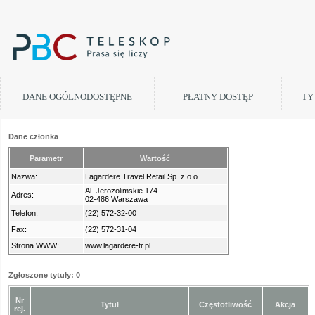
DANE OGÓLNODOSTĘPNE
PŁATNY DOSTĘP
TY
Dane członka
Parametr
Wartość
Nazwa:
Lagardere Travel Retail Sp. z o.o.
Al. Jerozolimskie 174
Adres:
02-486 Warszawa
Telefon:
(22) 572-32-00
Fax:
(22) 572-31-04
Strona WWW:
www.lagardere-tr.pl
Zgłoszone tytuły: 0
Nr
Tytuł
Częstotliwość
Akcja
rej.