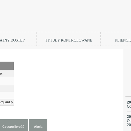
ATNY DOSTĘP
TYTUŁY KONTROLOWANE
KLIENCI
o.
rquard.pl
20
Op
20
Op
20
Częstotliwość
Akcja