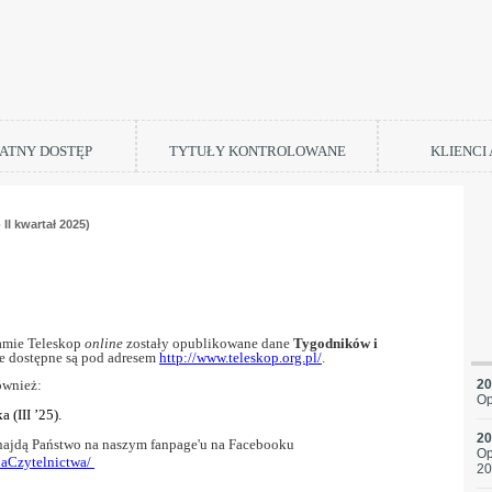
ATNY DOSTĘP
TYTUŁY KONTROLOWANE
KLIENCI
II kwartał 2025)
ństwo,
amie Teleskop
online
zostały opublikowane dane
Tygodników i
e dostępne są pod adresem
http://www.teleskop.org.pl/
.
ównież:
20
Op
 (III ’25).
20
znajdą Państwo na naszym fanpage'u na Facebooku
Op
iaCzytelnictwa/
20