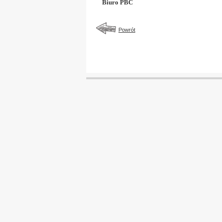
Biuro PBC
Powrót