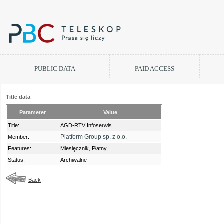
PUBLIC DATA
PAID ACCESS
Title data
Parameter
Value
Title:
AGD-RTV Infoserwis
Platform Group sp. z o.o.
Member:
Features:
Miesięcznik, Płatny
Status:
Archiwalne
Back