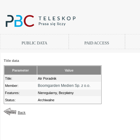
PUBLIC DATA
PAID ACCESS
Title data
Parameter
Value
Title:
Atr Poradnik
Boomgarden Medien Sp. z o.o.
Member:
Features:
Nieregularny, Bezpłatny
Status:
Archiwalne
Back