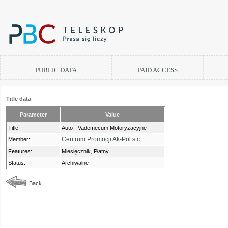
PUBLIC DATA
PAID ACCESS
Title data
Parameter
Value
Title:
Auto - Vademecum Motoryzacyjne
Centrum Promocji Ak-Pol s.c.
Member:
Features:
Miesięcznik, Płatny
Status:
Archiwalne
Back