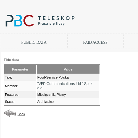
PUBLIC DATA
PAID ACCESS
Title data
Parameter
Value
Title:
Food-Service Polska
"VFP Communications Ltd." Sp. z
Member:
o.o.
Features:
Miesięcznik, Płatny
Status:
Archiwalne
Back