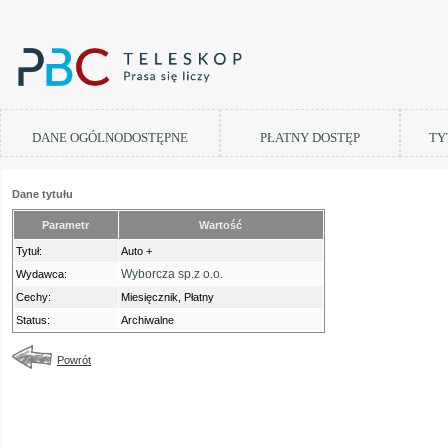
DANE OGÓLNODOSTĘPNE
PŁATNY DOSTĘP
TY
Dane tytułu
Parametr
Wartość
Tytuł:
Auto +
Wyborcza sp.z o.o.
Wydawca:
Cechy:
Miesięcznik, Płatny
Status:
Archiwalne
Powrót