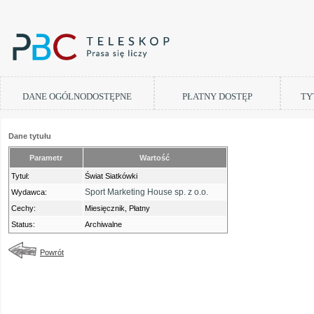
DANE OGÓLNODOSTĘPNE
PŁATNY DOSTĘP
TY
Dane tytułu
Parametr
Wartość
Tytuł:
Świat Siatkówki
Sport Marketing House sp. z o.o.
Wydawca:
Cechy:
Miesięcznik, Płatny
Status:
Archiwalne
Powrót