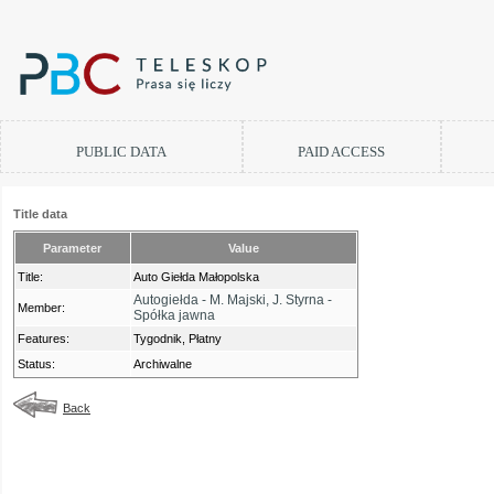
PUBLIC DATA
PAID ACCESS
Title data
Parameter
Value
Title:
Auto Giełda Małopolska
Autogiełda - M. Majski, J. Styrna -
Member:
Spółka jawna
Features:
Tygodnik, Płatny
Status:
Archiwalne
Back