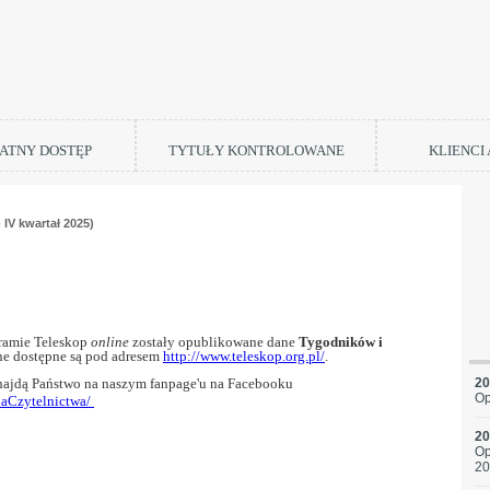
ATNY DOSTĘP
TYTUŁY KONTROLOWANE
KLIENCI
IV kwartał 2025)
ństwo,
ramie Teleskop
online
zostały opublikowane dane
Tygodników i
e dostępne są pod adresem
http://www.teleskop.org.pl/
.
znajdą Państwo na naszym fanpage'u na Facebooku
20
Op
iaCzytelnictwa/
20
Op
20