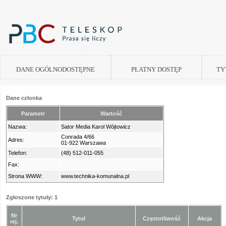
DANE OGÓLNODOSTĘPNE
PŁATNY DOSTĘP
TY
Dane członka
Parametr
Wartość
Nazwa:
Sator Media Karol Wójtowicz
Conrada 4/66
Adres:
01-922 Warszawa
Telefon:
(48) 512-011-055
Fax:
Strona WWW:
www.technika-komunalna.pl
Zgłoszone tytuły: 1
Nr
Tytuł
Częstotliwość
Akcja
rej.