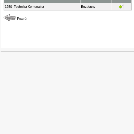
1250
Technika Komunalna
Bezpłatny
Powrót