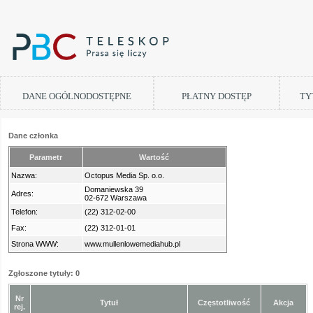
DANE OGÓLNODOSTĘPNE
PŁATNY DOSTĘP
TY
Dane członka
Parametr
Wartość
Nazwa:
Octopus Media Sp. o.o.
Domaniewska 39
Adres:
02-672 Warszawa
Telefon:
(22) 312-02-00
Fax:
(22) 312-01-01
Strona WWW:
www.mullenlowemediahub.pl
Zgłoszone tytuły: 0
Nr
Tytuł
Częstotliwość
Akcja
rej.