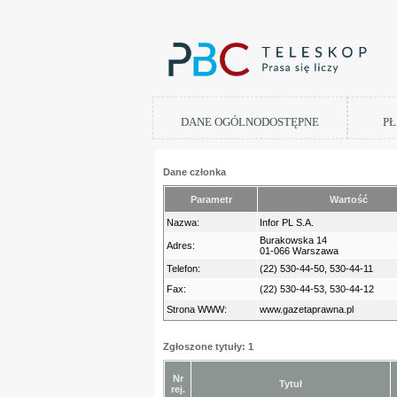
DANE OGÓLNODOSTĘPNE
PŁ
Dane członka
Parametr
Wartość
Nazwa:
Infor PL S.A.
Burakowska 14
Adres:
01-066 Warszawa
Telefon:
(22) 530-44-50, 530-44-11
Fax:
(22) 530-44-53, 530-44-12
Strona WWW:
www.gazetaprawna.pl
Zgłoszone tytuły: 1
Nr
Tytuł
rej.