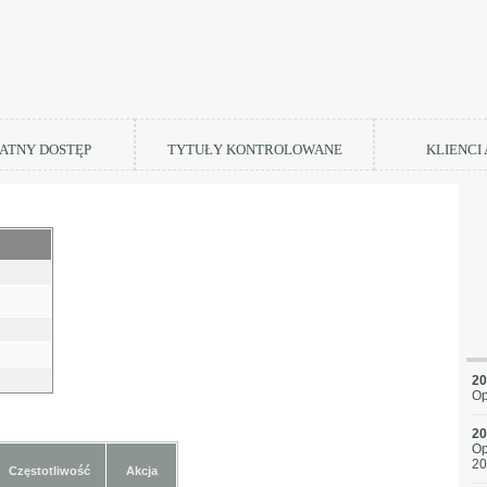
ATNY DOSTĘP
TYTUŁY KONTROLOWANE
KLIENCI
20
Op
20
Op
20
Częstotliwość
Akcja