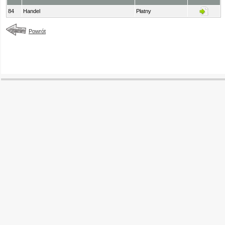
84
Handel
Płatny
Powrót