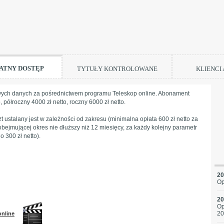
ATNY DOSTĘP
TYTUŁY KONTROLOWANE
KLIENCI
wych danych za pośrednictwem programu Teleskop online. Abonament
, półroczny 4000 zł netto, roczny 6000 zł netto.
zt ustalany jest w zależności od zakresu (minimalna opłata 600 zł netto za
bejmującej okres nie dłuższy niż 12 miesięcy, za każdy kolejny parametr
o 300 zł netto).
20
Op
20
Op
20
online