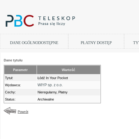
DANE OGÓLNODOSTĘPNE
PŁATNY DOSTĘP
TY
Dane tytułu
Parametr
Wartość
Tytuł:
Łódź In Your Pocket
WIYP sp. z o.o.
Wydawca:
Cechy:
Nieregularny, Płatny
Status:
Archiwalne
Powrót