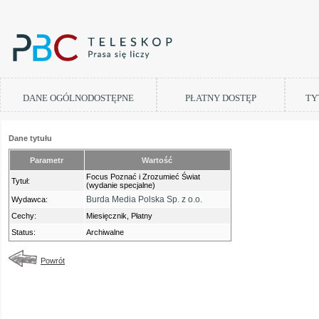
DANE OGÓLNODOSTĘPNE
PŁATNY DOSTĘP
TY
Dane tytułu
Parametr
Wartość
Focus Poznać i Zrozumieć Świat
Tytuł:
(wydanie specjalne)
Burda Media Polska Sp. z o.o.
Wydawca:
Cechy:
Miesięcznik, Płatny
Status:
Archiwalne
Powrót