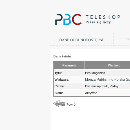
DANE OGÓLNODOSTĘPNE
PŁ
Dane tytułu
Parametr
Wartość
Tytuł:
Evo Magazine
Monza Publishing Polska Sp.
Wydawca:
Cechy:
Dwumiesięcznik, Płatny
Status:
Aktywne
Powrót