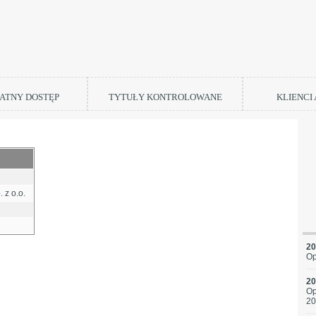
ATNY DOSTĘP
TYTUŁY KONTROLOWANE
KLIENCI
 z o.o.
20
Op
20
Op
20