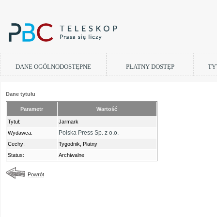
DANE OGÓLNODOSTĘPNE
PŁATNY DOSTĘP
TY
Dane tytułu
Parametr
Wartość
Tytuł:
Jarmark
Polska Press Sp. z o.o.
Wydawca:
Cechy:
Tygodnik, Płatny
Status:
Archiwalne
Powrót