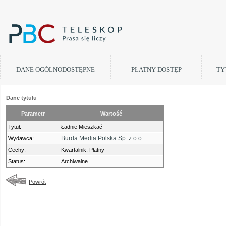
DANE OGÓLNODOSTĘPNE
PŁATNY DOSTĘP
TY
Dane tytułu
Parametr
Wartość
Tytuł:
Ładnie Mieszkać
Burda Media Polska Sp. z o.o.
Wydawca:
Cechy:
Kwartalnik, Płatny
Status:
Archiwalne
Powrót