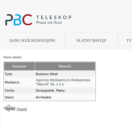
DANE OGÓLNODOSTĘPNE
PŁATNY DOSTĘP
TY
Dane tytułu
Parametr
Wartość
Tytuł:
Business Week
Agencja Wydawniczo-Reklamowa
Wydawca:
"Wprost" Sp. z o.o.
Cechy:
Dwutygodnik, Płatny
Status:
Archiwalne
Powrót