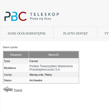
DANE OGÓLNODOSTĘPNE
PŁATNY DOSTĘP
TY
Dane tytułu
Parametr
Wartość
Tytuł:
Farmer
Polskie Towarzystwo Wspierania
Wydawca:
Przedsiębiorczości S.A.
Cechy:
Miesięcznik, Płatny
Status:
Archiwalne
Powrót