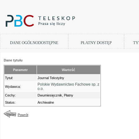
DANE OGÓLNODOSTĘPNE
PŁATNY DOSTĘP
TY
Dane tytułu
Parametr
Wartość
Tytuł:
Journal Tekstylny
Polskie Wydawnictwo Fachowe sp. z
Wydawca:
o.o.
Cechy:
Dwumiesięcznik, Płatny
Status:
Archiwalne
Powrót