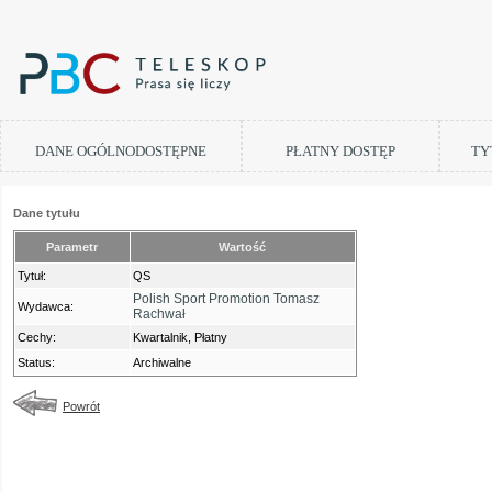
DANE OGÓLNODOSTĘPNE
PŁATNY DOSTĘP
TY
Dane tytułu
Parametr
Wartość
Tytuł:
QS
Polish Sport Promotion Tomasz
Wydawca:
Rachwał
Cechy:
Kwartalnik, Płatny
Status:
Archiwalne
Powrót