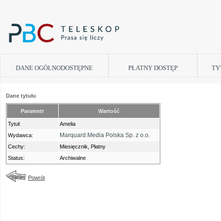
DANE OGÓLNODOSTĘPNE
PŁATNY DOSTĘP
TY
Dane tytułu
Parametr
Wartość
Tytuł:
Amelia
Marquard Media Polska Sp. z o.o.
Wydawca:
Cechy:
Miesięcznik, Płatny
Status:
Archiwalne
Powrót