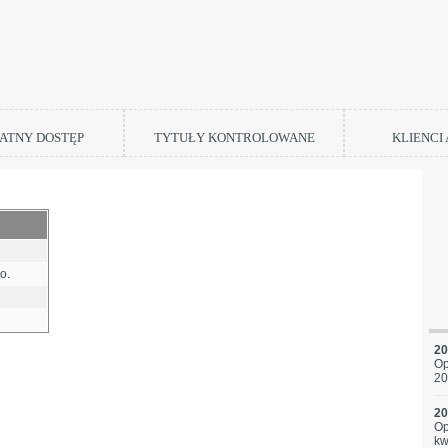
ATNY DOSTĘP
TYTUŁY KONTROLOWANE
KLIENCI
o.
20
Op
20
20
Op
kw