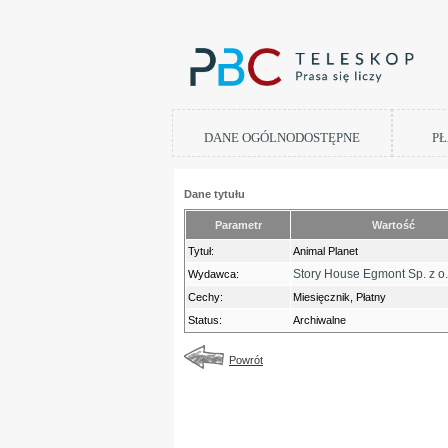
DANE OGÓLNODOSTĘPNE
PŁ
Dane tytułu
Parametr
Wartość
Tytuł:
Animal Planet
Story House Egmont Sp. z o.
Wydawca:
Cechy:
Miesięcznik, Płatny
Status:
Archiwalne
Powrót