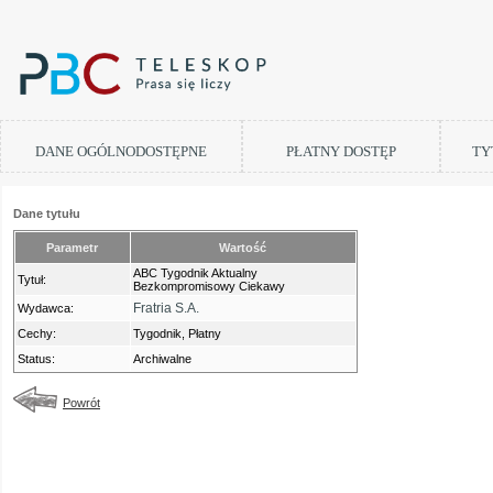
DANE OGÓLNODOSTĘPNE
PŁATNY DOSTĘP
TY
Dane tytułu
Parametr
Wartość
ABC Tygodnik Aktualny
Tytuł:
Bezkompromisowy Ciekawy
Fratria S.A.
Wydawca:
Cechy:
Tygodnik, Płatny
Status:
Archiwalne
Powrót