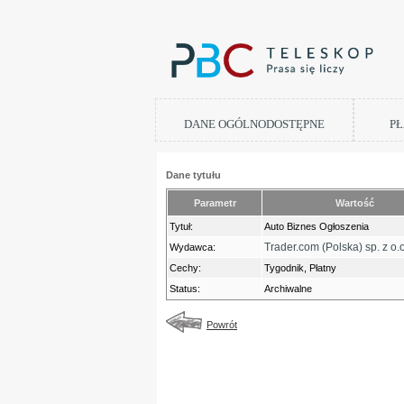
DANE OGÓLNODOSTĘPNE
PŁ
Dane tytułu
Parametr
Wartość
Tytuł:
Auto Biznes Ogłoszenia
Trader.com (Polska) sp. z o.o
Wydawca:
Cechy:
Tygodnik, Płatny
Status:
Archiwalne
Powrót