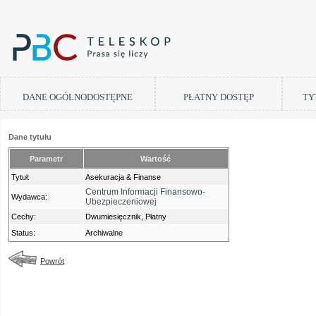
DANE OGÓLNODOSTĘPNE
PŁATNY DOSTĘP
TY
Dane tytułu
Parametr
Wartość
Tytuł:
Asekuracja & Finanse
Centrum Informacji Finansowo-
Wydawca:
Ubezpieczeniowej
Cechy:
Dwumiesięcznik, Płatny
Status:
Archiwalne
Powrót