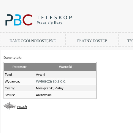
DANE OGÓLNODOSTĘPNE
PŁATNY DOSTĘP
TY
Dane tytułu
Parametr
Wartość
Tytuł:
Avanti
Wyborcza sp.z o.o.
Wydawca:
Cechy:
Miesięcznik, Płatny
Status:
Archiwalne
Powrót