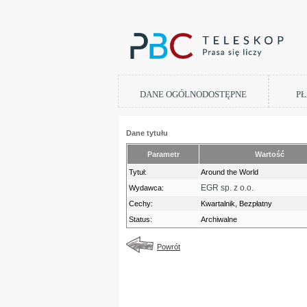
DANE OGÓLNODOSTĘPNE
PŁ
Dane tytułu
Parametr
Wartość
Tytuł:
Around the World
EGR sp. z o.o.
Wydawca:
Cechy:
Kwartalnik, Bezpłatny
Status:
Archiwalne
Powrót