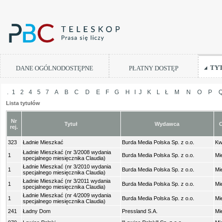
TY
DANE OGÓLNODOSTĘPNE
PŁATNY DOSTĘP
.
1
2
4
5
7
A
B
C
D
E
F
G
H
I
J
K
L
Ł
M
N
O
P
Lista tytułów
Nr
Tytuł
Wydawca
C
rej.
323
Ładnie Mieszkać
Burda Media Polska Sp. z o.o.
Kw
Ładnie Mieszkać (nr 3/2008 wydania
1
Burda Media Polska Sp. z o.o.
Mi
specjalnego miesięcznika Claudia)
Ładnie Mieszkać (nr 3/2010 wydania
1
Burda Media Polska Sp. z o.o.
Mi
specjalnego miesięcznika Claudia)
Ładnie Mieszkać (nr 3/2011 wydania
1
Burda Media Polska Sp. z o.o.
Mi
specjalnego miesięcznika Claudia)
Ładnie Mieszkać (nr 4/2009 wydania
1
Burda Media Polska Sp. z o.o.
Mi
specjalnego miesięcznika Claudia)
241
Ładny Dom
Pressland S.A.
Mi