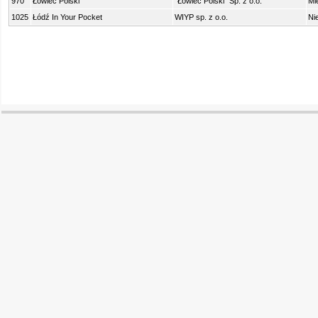
970
Łowiec Polski
"Łowiec Polski" Sp. z o.o.
Mi
1025
Łódź In Your Pocket
WIYP sp. z o.o.
Ni