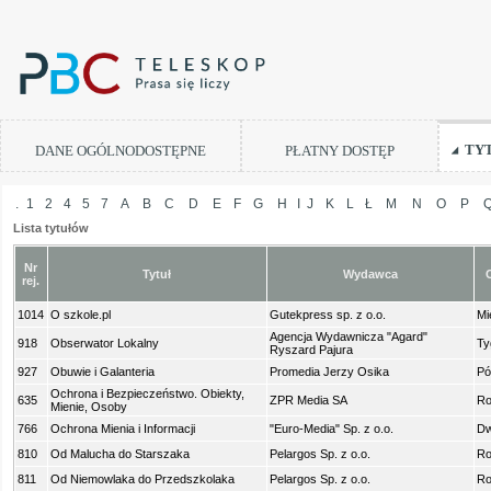
TY
DANE OGÓLNODOSTĘPNE
PŁATNY DOSTĘP
.
1
2
4
5
7
A
B
C
D
E
F
G
H
I
J
K
L
Ł
M
N
O
P
Lista tytułów
Nr
Tytuł
Wydawca
rej.
1014
O szkole.pl
Gutekpress sp. z o.o.
Mi
Agencja Wydawnicza "Agard"
918
Obserwator Lokalny
Ty
Ryszard Pajura
927
Obuwie i Galanteria
Promedia Jerzy Osika
Pó
Ochrona i Bezpieczeństwo. Obiekty,
635
ZPR Media SA
Ro
Mienie, Osoby
766
Ochrona Mienia i Informacji
"Euro-Media" Sp. z o.o.
Dw
810
Od Malucha do Starszaka
Pelargos Sp. z o.o.
Ro
811
Od Niemowlaka do Przedszkolaka
Pelargos Sp. z o.o.
Ro