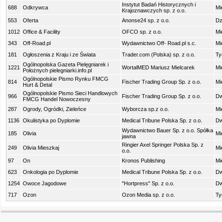
Instytut Badań Historycznych i
688
Odkrywca
Mi
Krajoznawczych sp. z o.o.
553
Oferta
Anonse24 sp. z o.o.
Dz
1012
Office & Facility
OFCO sp. z o.o.
Mi
343
Off-Road.pl
Wydawnictwo Off- Road.pl s.c.
Mi
181
Ogłoszenia z Kraju i ze Świata
Trader.com (Polska) sp. z o.o.
Ty
Ogólnopolska Gazeta Pielęgniarek i
1221
WortalMED Mariusz Mielcarek
Mi
Położnych pielegniarki.info.pl
Ogólnopolskie Pismo Rynku FMCG
814
Fischer Trading Group Sp. z o.o.
Mi
Hurt & Detal
Ogólnopolskie Pismo Sieci Handlowych
966
Fischer Trading Group Sp. z o.o.
Dw
FMCG Handel Nowoczesny
287
Ogrody, Ogródki, Zieleńce
Wyborcza sp.z o.o.
Mi
1136
Okulistyka po Dyplomie
Medical Tribune Polska Sp. z o.o.
Dw
Wydawnictwo Bauer Sp. z o.o. Spółka
185
Olivia
Mi
jawna
Ringier Axel Springer Polska Sp. z
249
Olivia Mieszkaj
Mi
o.o.
97
On
Kronos Publishing
Mi
623
Onkologia po Dyplomie
Medical Tribune Polska Sp. z o.o.
Dw
1254
Owoce Jagodowe
"Hortpress" Sp. z o.o.
Dw
717
Ozon
Ozon Media sp. z o.o.
Ty